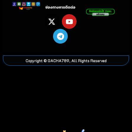
ช่องทางการติดต่อ
Copyright © GACHA789, All Rights Reserved